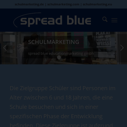
schulmarketing.de | schulmarketing.com | schulmarketing.eu
SCHULMARKETING
spread blue educationmarketing gmbh
1
2
3
Die Zielgruppe Schüler sind Personen im
Alter zwischen 6 und 18 Jahren, die eine
Schule besuchen und sich in einer
spezifischen Phase der Entwicklung
befinden. Diese Zielgruppe ist aufgrund