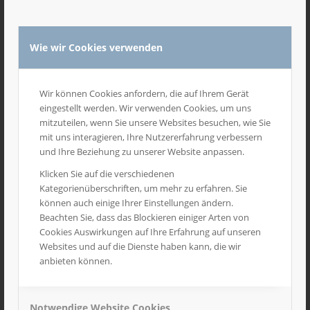
Wie wir Cookies verwenden
1
2
3
4
5
6
7
Wir können Cookies anfordern, die auf Ihrem Gerät
eingestellt werden. Wir verwenden Cookies, um uns
Unsere Schulwerbeträger
mitzuteilen, wenn Sie unsere Websites besuchen, wie Sie
mit uns interagieren, Ihre Nutzererfahrung verbessern
und Ihre Beziehung zu unserer Website anpassen.
Klicken Sie auf die verschiedenen
GESUNDHEITSPOSTER
Kategorienüberschriften, um mehr zu erfahren. Sie
können auch einige Ihrer Einstellungen ändern.
Beachten Sie, dass das Blockieren einiger Arten von
25. MAI 2026
Cookies Auswirkungen auf Ihre Erfahrung auf unseren
Websites und auf die Dienste haben kann, die wir
Bei vielen laufenden Sampling-, Plakat- und
anbieten können.
Flyeraktionen in Schulen und Kindergärten
distribuieren wir kostenfrei noch passende
Gesundheitsposter für die Einrichtungen mit.
Notwendige Website Cookies