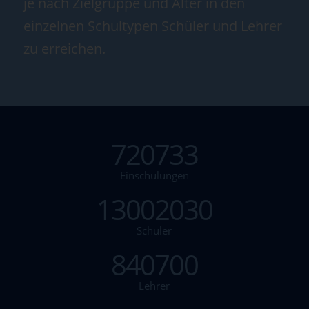
je nach Zielgruppe und Alter in den
einzelnen Schultypen Schüler und Lehrer
zu erreichen.
720733
Einschulungen
13002030
Schüler
840700
Lehrer