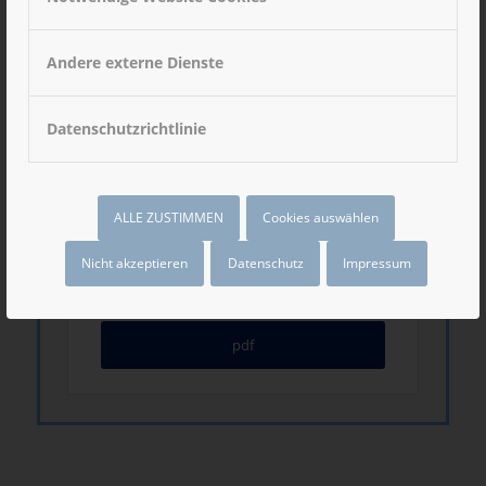
Wir halten immer laufende Jahreskalender und
weitere kostenfreie Materialien für alle
Andere externe Dienste
Partnereinrichtungen bereit.
Datenschutzrichtlinie
WEITERLESEN
ALLE ZUSTIMMEN
Cookies auswählen
Nicht akzeptieren
Datenschutz
Impressum
Unsere aktuellen Mediadaten 2026
pdf