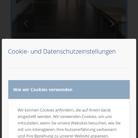
Cookie- und Datenschutzeinstellungen
Wie wir Cookies verwenden
1
2
3
1452
Wir können Cookies anfordern, die auf Ihrem Gerät
eingestellt werden. Wir verwenden Cookies, um uns
Schulen für Bodenfolien
mitzuteilen, wenn Sie unsere Websites besuchen, wie Sie
mit uns interagieren, Ihre Nutzererfahrung verbessern
und Ihre Beziehung zu unserer Website anpassen.