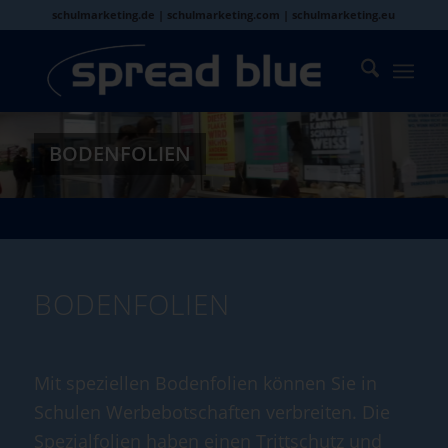
schulmarketing.de | schulmarketing.com | schulmarketing.eu
BODENFOLIEN
BODENFOLIEN
Mit speziellen Bodenfolien können Sie in
Schulen Werbebotschaften verbreiten. Die
Spezialfolien haben einen Trittschutz und